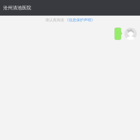
首页
医院简介
在线咨询
预约
来院路线
男科疾病导航
在线挂号
前列腺炎
前列腺增生
前列腺痛