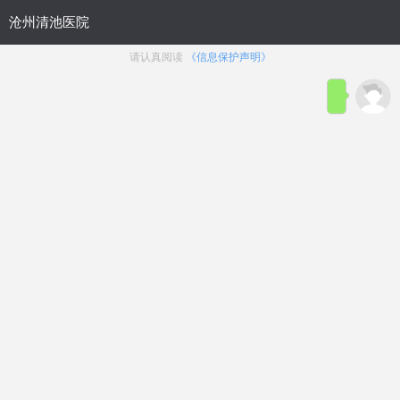
首页
医院简介
在线咨询
预约
来院路线
男科疾病导航
在线挂号
前列腺炎
前列腺增生
前列腺痛