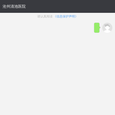
首页
医院简介
在线咨询
预约
来院路线
男科疾病导航
在线挂号
前列腺炎
前列腺增生
前列腺痛