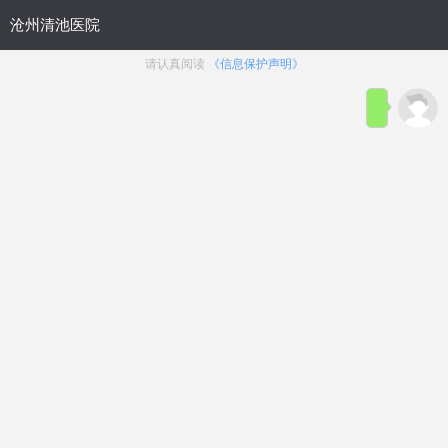
首页
医院简介
在线咨询
预约
来院路线
男科疾病导航
在线挂号
前列腺炎
前列腺增生
前列腺痛