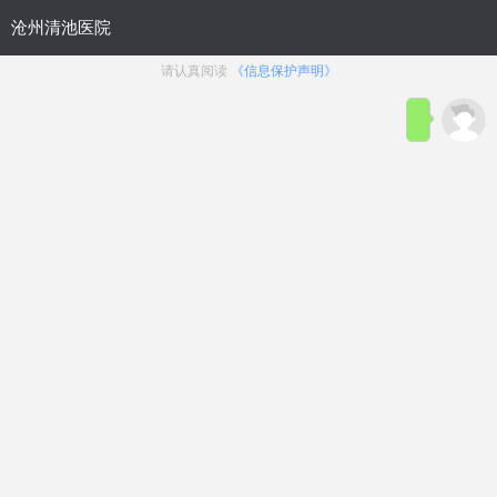
首页
医院简介
在线咨询
预约
来院路线
男科疾病导航
在线挂号
前列腺炎
前列腺增生
前列腺痛