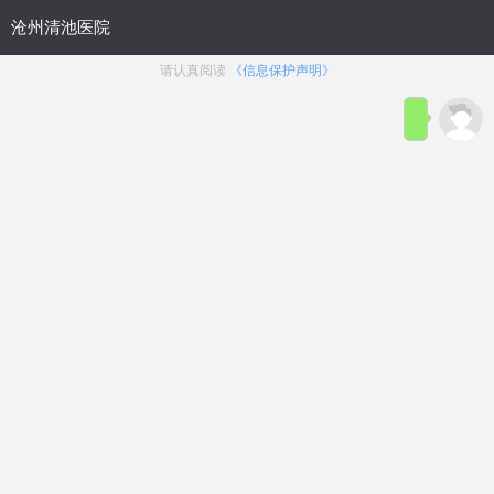
首页
医院简介
在线咨询
预约
来院路线
男科疾病导航
在线挂号
前列腺炎
前列腺增生
前列腺痛