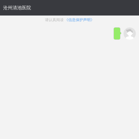
首页
医院简介
在线咨询
预约
来院路线
男科疾病导航
在线挂号
前列腺炎
前列腺增生
前列腺痛