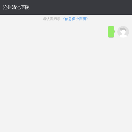
首页
医院简介
在线咨询
预约
来院路线
男科疾病导航
在线挂号
前列腺炎
前列腺增生
前列腺痛