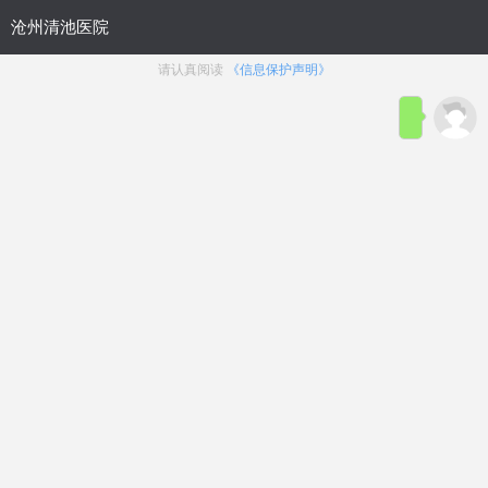
首页
医院简介
在线咨询
预约
来院路线
男科疾病导航
在线挂号
前列腺炎
前列腺增生
前列腺痛