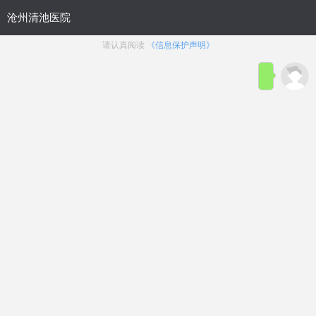
首页
医院简介
在线咨询
预约
来院路线
男科疾病导航
在线挂号
前列腺炎
前列腺增生
前列腺痛