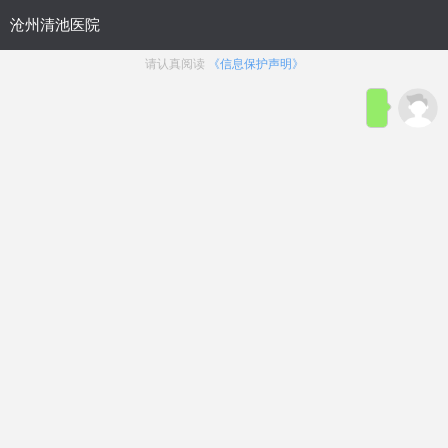
首页
医院简介
在线咨询
预约
来院路线
男科疾病导航
在线挂号
前列腺炎
前列腺增生
前列腺痛