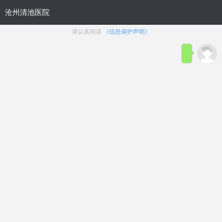
首页
医院简介
在线咨询
预约
来院路线
男科疾病导航
在线挂号
前列腺炎
前列腺增生
前列腺痛