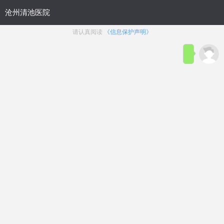
首页
医院简介
在线咨询
预约
来院路线
男科疾病导航
在线挂号
前列腺炎
前列腺增生
前列腺痛