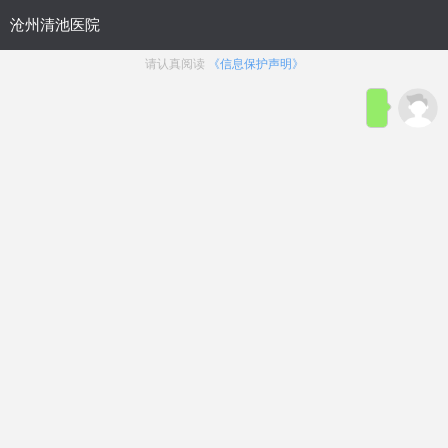
首页
医院简介
在线咨询
预约
来院路线
男科疾病导航
在线挂号
前列腺炎
前列腺增生
前列腺痛