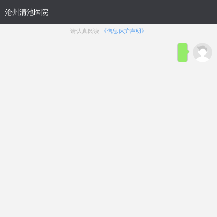
首页
医院简介
在线咨询
预约
来院路线
男科疾病导航
在线挂号
前列腺炎
前列腺增生
前列腺痛