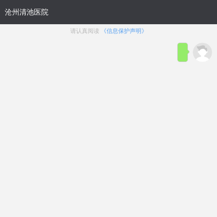
首页
医院简介
在线咨询
预约
来院路线
男科疾病导航
在线挂号
前列腺炎
前列腺增生
前列腺痛