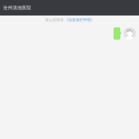
首页
医院简介
在线咨询
预约
来院路线
男科疾病导航
在线挂号
前列腺炎
前列腺增生
前列腺痛