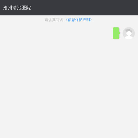
首页
医院简介
在线咨询
预约
来院路线
男科疾病导航
在线挂号
前列腺炎
前列腺增生
前列腺痛