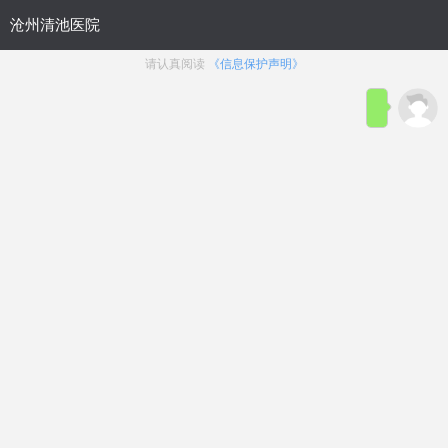
首页
医院简介
在线咨询
预约
来院路线
男科疾病导航
在线挂号
前列腺炎
前列腺增生
前列腺痛