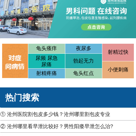
龟头瘙痒
夜尿多
射精过快
尿频 尿急
勃起无力
尿痛
小便刺痛
射精疼痛
龟头红点
热门搜索
① 沧州医院割包皮多少钱？沧州哪里割包皮专业
② 沧州哪里看早泄比较好？男性阳痿早泄怎么治?