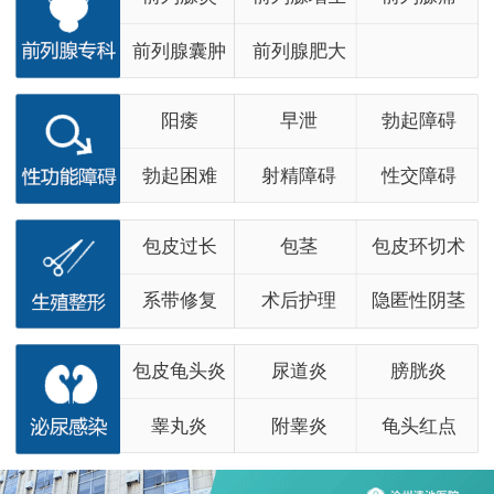
前列腺囊肿
前列腺肥大
阳痿
早泄
勃起障碍
勃起困难
射精障碍
性交障碍
包皮过长
包茎
包皮环切术
系带修复
术后护理
隐匿性阴茎
包皮龟头炎
尿道炎
膀胱炎
睾丸炎
附睾炎
龟头红点