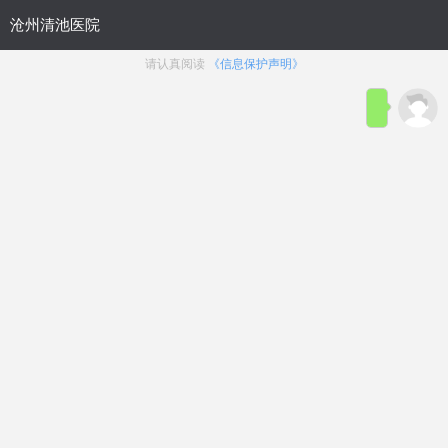
首页
医院简介
在线咨询
预约
来院路线
男科疾病导航
在线挂号
前列腺炎
前列腺增生
前列腺痛