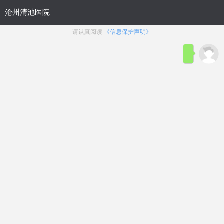
首页
医院简介
在线咨询
预约
来院路线
男科疾病导航
在线挂号
前列腺炎
前列腺增生
前列腺痛