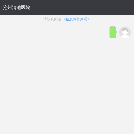
首页
医院简介
在线咨询
预约
来院路线
男科疾病导航
在线挂号
前列腺炎
前列腺增生
前列腺痛