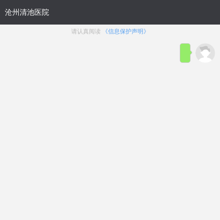
首页
医院简介
在线咨询
预约
来院路线
男科疾病导航
在线挂号
前列腺炎
前列腺增生
前列腺痛