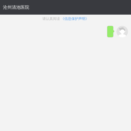
首页
医院简介
在线咨询
预约
来院路线
男科疾病导航
在线挂号
前列腺炎
前列腺增生
前列腺痛