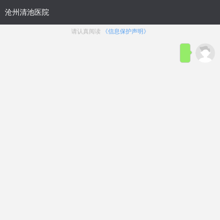
首页
医院简介
在线咨询
预约
来院路线
男科疾病导航
在线挂号
前列腺炎
前列腺增生
前列腺痛