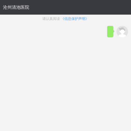
首页
医院简介
在线咨询
预约
来院路线
男科疾病导航
在线挂号
前列腺炎
前列腺增生
前列腺痛