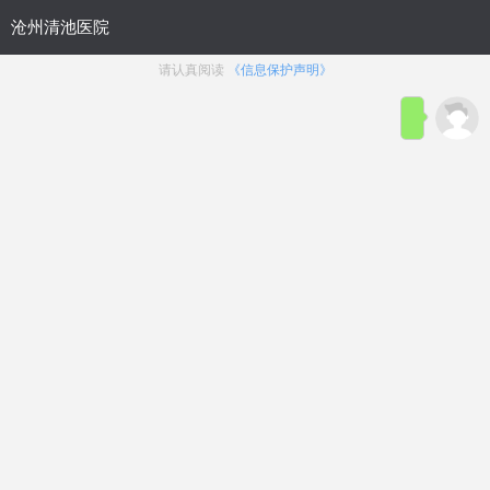
首页
医院简介
在线咨询
预约
来院路线
男科疾病导航
在线挂号
前列腺炎
前列腺增生
前列腺痛