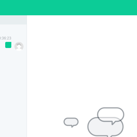
过长
包茎
网络挂号