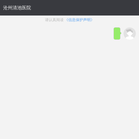
首页
医院简介
在线咨询
预约
来院路线
男科疾病导航
在线挂号
前列腺炎
前列腺增生
前列腺痛