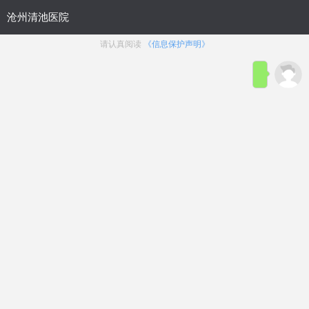
首页
医院简介
在线咨询
预约
来院路线
男科疾病导航
在线挂号
前列腺炎
前列腺增生
前列腺痛