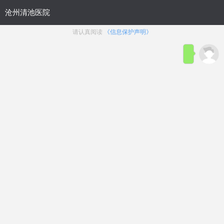
首页
医院简介
在线咨询
预约
来院路线
男科疾病导航
在线挂号
前列腺炎
前列腺增生
前列腺痛