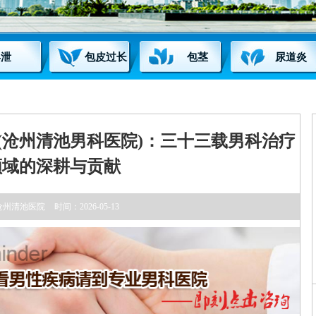
早泄
包皮过长
包茎
尿道炎
(沧州清池男科医院)：三十三载男科治疗
领域的深耕与贡献
沧州清池医院
时间：2026-05-13