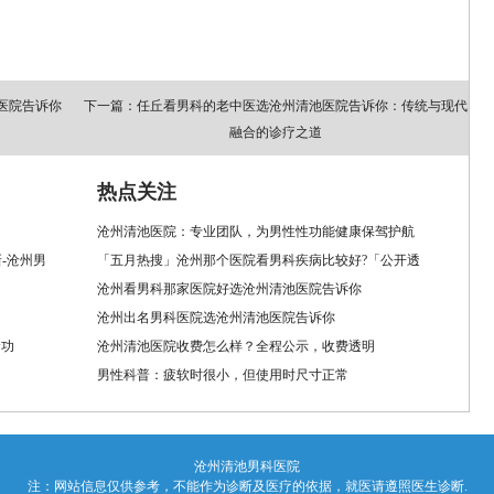
医院告诉你
下一篇：任丘看男科的老中医选沧州清池医院告诉你：传统与现代
融合的诊疗之道
热点关注
沧州清池医院：专业团队，为男性性功能健康保驾护航
-沧州男
「五月热搜」沧州那个医院看男科疾病比较好?「公开透
沧州看男科那家医院好选沧州清池医院告诉你
沧州出名男科医院选沧州清池医院告诉你
肾功
沧州清池医院收费怎么样？全程公示，收费透明
男性科普：疲软时很小，但使用时尺寸正常
沧州清池男科医院
注：网站信息仅供参考，不能作为诊断及医疗的依据，就医请遵照医生诊断.