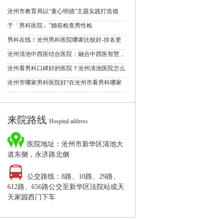
沧州市教育局以“童心明德”主题实践打造德
于「男科医院」"婚前检查男性检
男科在线！沧州男科医院哪家比较好-排名更
沧州清池中西医结合医院：融合中西医智慧，
沧州看男科口碑好的医院？沧州清池医院怎么
沧州市哪家男科医院好?在沧州市看男科哪家
来院路线
Hospital address
医院地址：沧州市新华区清池大
道东侧，永济路北侧
公交路线：8路、10路、29路、
612路、656路公交至新华区法院站或天
天家园西门下车