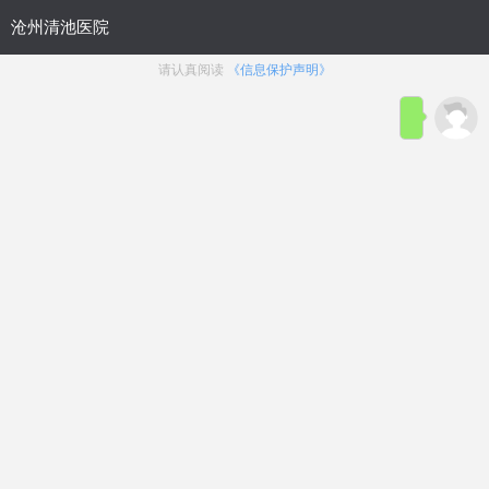
首页
医院简介
在线咨询
预约
来院路线
男科疾病导航
在线挂号
前列腺炎
前列腺增生
前列腺痛