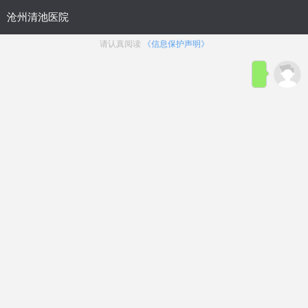
首页
医院简介
在线咨询
预约
来院路线
男科疾病导航
在线挂号
前列腺炎
前列腺增生
前列腺痛